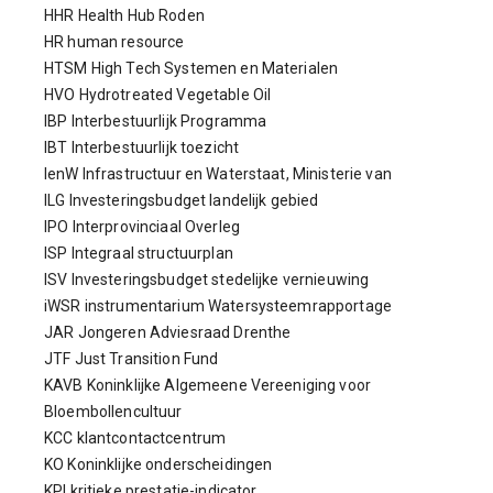
HHR Health Hub Roden
HR human resource
HTSM High Tech Systemen en Materialen
HVO Hydrotreated Vegetable Oil
IBP Interbestuurlijk Programma
IBT Interbestuurlijk toezicht
IenW Infrastructuur en Waterstaat, Ministerie van
ILG Investeringsbudget landelijk gebied
IPO Interprovinciaal Overleg
ISP Integraal structuurplan
ISV Investeringsbudget stedelijke vernieuwing
iWSR instrumentarium Watersysteemrapportage
JAR Jongeren Adviesraad Drenthe
JTF Just Transition Fund
KAVB Koninklijke Algemeene Vereeniging voor
Bloembollencultuur
KCC klantcontactcentrum
KO Koninklijke onderscheidingen
KPI kritieke prestatie-indicator