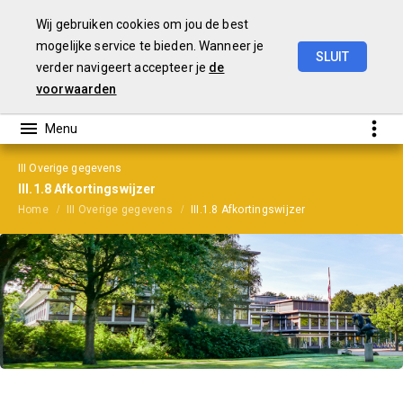
Wij gebruiken cookies om jou de best
mogelijke service te bieden. Wanneer je
SLUIT
verder navigeert accepteer je
de
Jaarrekening
2025
voorwaarden
III Overige gegevens
III.1.8 Afkortingswijzer
Home
III Overige gegevens
III.1.8 Afkortingswijzer