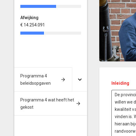
Afwijking
Afwijking
€ 14.254.091
€ -3.926.370
Programma 4
beleidsopgaven
Inleiding
De provinc
Programma 4 wat heeft het
willen we 
gekost
kwaliteit 
vinden is.
hieraan bi
randvoorwa