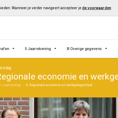
 bieden. Wanneer je verder navigeert accepteer je
de voorwaarden
grafen
II Jaarrekening
III Overige gegevens
erslag
Regionale economie en werkg
I Jaarverslag
4: Regionale economie en werkgelegenheid