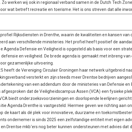
 Zo werken wij ook in regionaal verband samen in de Dutch Tech Zone
oor wat betreft recreatie en toerisme. Het is ons streven dat alle inw
oprofiel Rijksdiensten in Drenthe, waarin de kwaliteiten en kansen van
erd aan verschillende ministeries. Het profiel heeft positief de aand
se Agenda Defensie en Veiligheid is opgesteld als basis voor een stra
 defensie en veiligheid. De brede agenda is gemaakt met inbreng van 
voor gezamenlijke uitvoering.
25 heeft de Vereniging Circulair Groningen haar netwerk uitgebreid naa
ngsverband versterkt en zijn steeds meer Drentse bedrijven aangesl
ndertekening van een addendum door de ministeries van Defensie en
is afgesproken dat de Veiligheidscampus Assen (VCA) een fysieke plek 
VCA biedt onderzoeksvoorzieningen en doorlopende leerlijnen gericht 
sitie Agenda Drenthe is vastgesteld. Hiermee geven we richting aan on
p de kaart als dé plek voor innovatieve, duurzame en toekomstbestend
rents ondernemer is sinds 2025 een zelfstandige entiteit met eigen ad
 en Drentse mkb’ers nog beter kunnen ondersteunen met advies dat dich