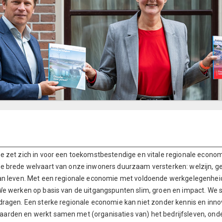
ie zet zich in voor een toekomstbestendige en vitale regionale econo
de brede welvaart van onze inwoners duurzaam versterken: welzijn, g
van leven. Met een regionale economie met voldoende werkgelegenheid
 We werken op basis van de uitgangspunten slim, groen en impact. We 
jdragen. Een sterke regionale economie kan niet zonder kennis en innov
arden en werkt samen met (organisaties van) het bedrijfsleven, onde