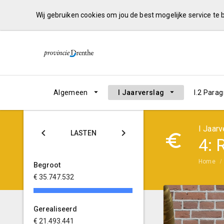
Wij gebruiken cookies om jou de best mogelijke service te
Algemeen
I Jaarverslag
I.2 Para
I Jaarv
LASTEN
BATEN
4: 
Home
Begroot
Begroot
€ 35.747.532
€ -10.786.790
Gerealiseerd
Gerealiseerd
€ 21.493.441
€ -6.860.420