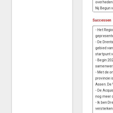
overheden.
Nij Begun v
Successen
- Het Regi
gepresente
- De Drent
gebied van
startpunt 
- Begin 20
samenwerki
- Met de o
provincie 
Assen. De 
- De Acqui
nog meer o
- Ik ben D
versterken