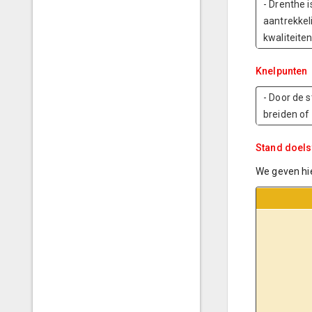
- Drenthe i
aantrekkel
kwaliteite
Knelpunten
- Door de 
breiden of 
Stand doels
We geven hie