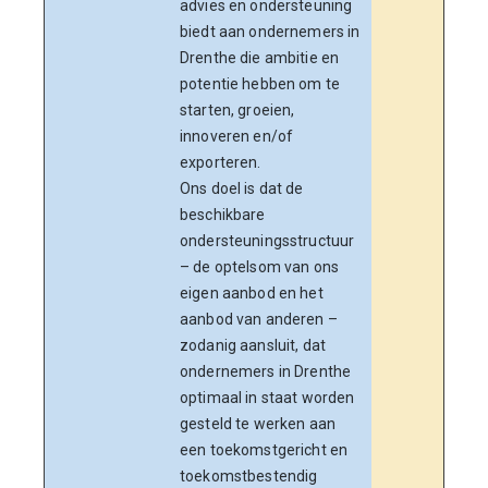
advies en ondersteuning
stru
biedt aan ondernemers in
waar
Drenthe die ambitie en
een 
potentie hebben om te
met 
starten, groeien,
partn
innoveren en/of
onde
exporteren.
verde
Ons doel is dat de
Found
beschikbare
organ
ondersteuningsstructuur
eerst
– de optelsom van ons
in Dr
eigen aanbod en het
hoogi
aanbod van anderen –
hebbe
zodanig aansluit, dat
gevo
ondernemers in Drenthe
begel
optimaal in staat worden
the N
gesteld te werken aan
Voor 
een toekomstgericht en
onde
toekomstbestendig
samen