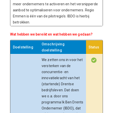
meer ondernemers te activeren en het versnipperde
aanbod te optimaliseren voor ondernemers. Regio
Emmen is één van de pilotregio's. IBDO is hierbij
betrokken.
Wat hebben we bereikt en wat hebben we gedaan?
Omschrijving
Doelstelling
Status
Toeli
doelstelling
We zetten ons in voor het
Het 
versterken van de
Dren
concurrentie- en
reali
innovatiekracht van het
660 b
(startende) Drentse
Dat i
bedrijfsleven. Dat doen
de 55
we o.a. door ons
jaarp
programma Ik Ben Drents
Dit i
Ondernemer (IBDO), dat
team