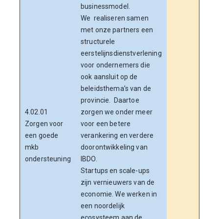
businessmodel.
lande
We realiseren samen
zoals
met onze partners een
Inves
structurele
Ontw
eerstelijnsdienstverlening
(NOM)
voor ondernemers die
voor
ook aansluit op de
Neder
beleidsthema’s van de
prog
provincie. Daartoe
Innov
4.02.01
zorgen we onder meer
succ
Zorgen voor
voor een betere
met 
een goede
verankering en verdere
van d
mkb
doorontwikkeling van
Dit l
ondersteuning
IBDO.
bije
Startups en scale-ups
onde
zijn vernieuwers van de
tafel
economie. We werken in
De ac
een noordelijk
proje
ecosysteem aan de
Innov