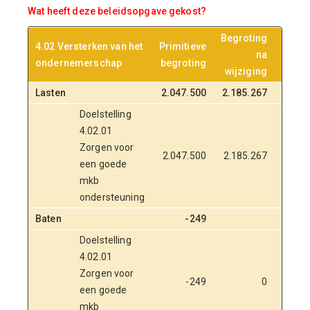
Wat heeft deze beleidsopgave gekost?
Begroting
4.02 Versterken van het
Primitieve
na
Realis
ondernemerschap
begroting
wijziging
Lasten
2.047.500
2.185.267
997
Doelstelling
4.02.01
Zorgen voor
2.047.500
2.185.267
997
een goede
mkb
ondersteuning
Baten
-249
Doelstelling
4.02.01
Zorgen voor
-249
0
een goede
mkb