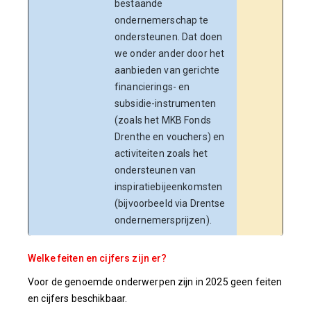
bestaande
is uit
ondernemerschap te
vouch
ondersteunen. Dat doen
een t
we onder ander door het
200.0
aanbieden van gerichte
Daarn
financierings- en
onde
subsidie-instrumenten
gest
(zoals het MKB Fonds
Dren
Drenthe en vouchers) en
het J
activiteiten zoals het
Busin
ondersteunen van
inspiratiebijeenkomsten
(bijvoorbeeld via Drentse
ondernemersprijzen).
Welke feiten en cijfers zijn er?
Voor de genoemde onderwerpen zijn in 2025 geen feiten
en cijfers beschikbaar.