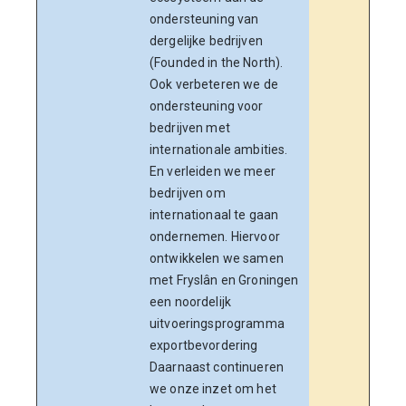
ondersteuning van
Neder
dergelijke bedrijven
op sc
(Founded in the North).
verle
Ook verbeteren we de
aanvr
ondersteuning voor
inged
bedrijven met
Commi
internationale ambities.
het p
En verleiden we meer
Europ
bedrijven om
In 20
internationaal te gaan
MKB-
ondernemen. Hiervoor
Advi
ontwikkelen we samen
gesta
met Fryslân en Groningen
wordt
een noordelijk
voor 
uitvoeringsprogramma
gebie
exportbevordering
autom
Daarnaast continueren
kunst
we onze inzet om het
(AI).