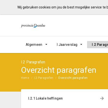
Wij gebruiken cookies om jou de best mogelijke service te
Algemeen
I Jaarverslag
I.2 Parag
I.2 Paragrafen
Overzicht paragrafen
Home
I.2 Paragrafen
Overzicht paragrafen
I.2.1 Lokale heffingen