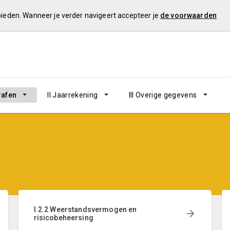
 bieden. Wanneer je verder navigeert accepteer je
de voorwaarden
rafen
II Jaarrekening
III Overige gegevens
I.2.2 Weerstandsvermogen en
risicobeheersing