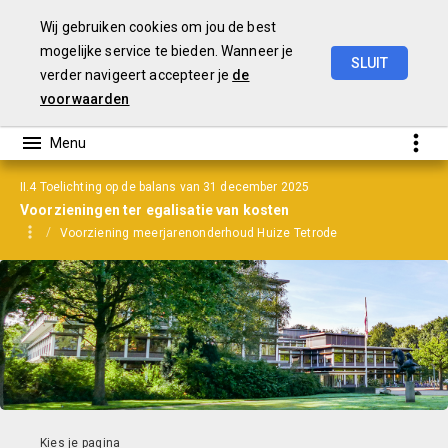
Wij gebruiken cookies om jou de best
mogelijke service te bieden. Wanneer je
SLUIT
verder navigeert accepteer je
de
Jaarrekening
2025
voorwaarden
II.4 Toelichting op de balans van 31 december 2025
Voorzieningen ter egalisatie van kosten
Voorziening meerjarenonderhoud Huize Tetrode