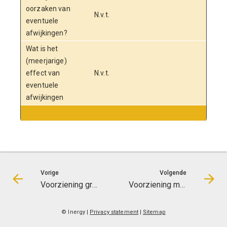
oorzaken van
N.v.t.
eventuele
afwijkingen?
Wat is het
(meerjarige)
effect van
N.v.t.
eventuele
afwijkingen
tekst
Vorige
Volgende
Voorziening groot onderhoud Depot Drents Museum
Voorziening meerjarenonderhoud Health Hub Roden
© Inergy
|
Privacy statement
|
Sitemap