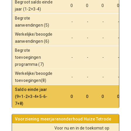
Begroot saldo einde
0
0
0
0
jaar (1-2+3-4)
Begrote
-
-
-
-
aanwendingen (5)
Werkelijke/beoogde
-
-
-
-
aanwendingen (6)
Begrote
toevoegingen
-
-
-
-
programma (7)
Werkelijke/beoogde
-
-
-
-
toevoegingen(8)
Saldo einde jaar
(9=1-2+3-4+5-6-
0
0
0
0
7+8)
Voorziening meerjarenonderhoud Huize Tetrode
Voor nu en in de toekomst op