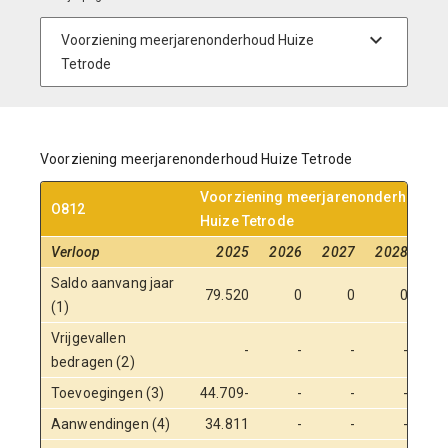
Voorziening meerjarenonderhoud Huize Tetrode
Voorziening meerjarenonderhoud
O812
Huize Tetrode
Verloop
2025
2026
2027
2028
20
Saldo aanvang jaar
79.520
0
0
0
(1)
Vrijgevallen
-
-
-
-
bedragen (2)
Toevoegingen (3)
44.709-
-
-
-
Aanwendingen (4)
34.811
-
-
-