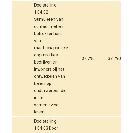
Doelstelling
1.04.02
Stimuleren van
contact met en
betrokkenheid
van
maatschappelijke
organisaties,
37.790
37.790
bedrijven en
inwoners bij het
ontwikkelen van
beleid op
onderwerpen die
in de
samenleving
leven
Doelstelling
1.04.03 Door