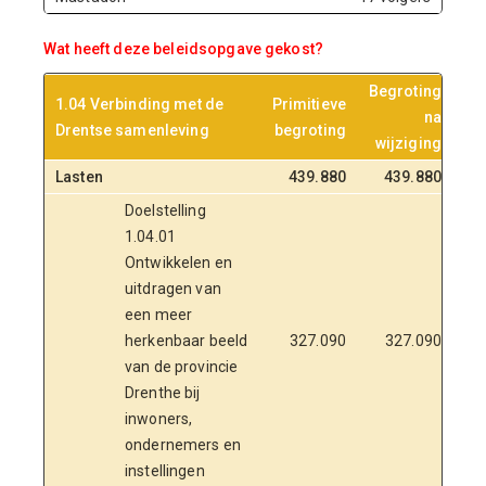
Wat heeft deze beleidsopgave gekost?
Begroting
1.04 Verbinding met de
Primitieve
na
Rea
Drentse samenleving
begroting
wijziging
Lasten
439.880
439.880
Doelstelling
1.04.01
Ontwikkelen en
uitdragen van
een meer
herkenbaar beeld
327.090
327.090
van de provincie
Drenthe bij
inwoners,
ondernemers en
instellingen