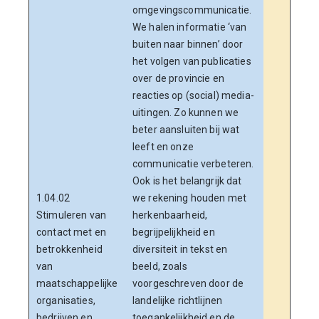
omgevingscommunicatie.
We halen informatie ‘van
buiten naar binnen’ door
het volgen van publicaties
over de provincie en
reacties op (social) media-
uitingen. Zo kunnen we
beter aansluiten bij wat
leeft en onze
communicatie verbeteren.
Ook is het belangrijk dat
1.04.02
we rekening houden met
Stimuleren van
herkenbaarheid,
contact met en
begrijpelijkheid en
betrokkenheid
diversiteit in tekst en
van
beeld, zoals
maatschappelijke
voorgeschreven door de
organisaties,
landelijke richtlijnen
bedrijven en
toegankelijkheid en de