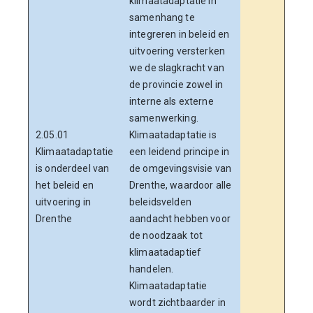
klimaatadaptatie in
voor
samenhang te
denk
integreren in beleid en
uitwe
uitvoering versterken
prog
we de slagkracht van
uitv
de provincie zowel in
Omge
interne als externe
Ook 
samenwerking.
is a
2.05.01
Klimaatadaptatie is
klim
Klimaatadaptatie
een leidend principe in
maar
is onderdeel van
de omgevingsvisie van
uitv
het beleid en
Drenthe, waardoor alle
wone
uitvoering in
beleidsvelden
vastg
Drenthe
aandacht hebben voor
TLGD
de noodzaak tot
klim
klimaatadaptief
plek 
handelen.
gekre
Klimaatadaptatie
bij d
wordt zichtbaarder in
gebi