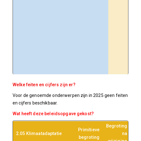
gepl
zijn
ande
opga
Omge
om k
onde
exte
bren
Welke feiten en cijfers zijn er?
Voor de genoemde onderwerpen zijn in 2025 geen feiten
en cijfers beschikbaar.
Wat heeft deze beleidsopgave gekost?
Begroting
Primitieve
2.05 Klimaatadaptatie
na
Rea
begroting