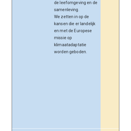
de leefomgeving en de
kanse
samenleving.
pro
We zetten in op de
Toek
kansen die er landelijk
bedr
en met de Europese
maa
missie op
klim
klimaatadaptatie
uit v
worden geboden.
Daar
klim
plek
provi
inko
Met 
een 
gele
vera
klim
belei