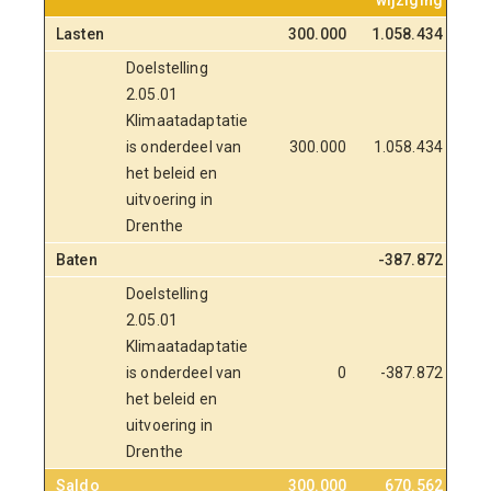
wijziging
Lasten
300.000
1.058.434
4
Doelstelling
2.05.01
Klimaatadaptatie
is onderdeel van
300.000
1.058.434
4
het beleid en
uitvoering in
Drenthe
Baten
-387.872
-3
Doelstelling
2.05.01
Klimaatadaptatie
is onderdeel van
0
-387.872
-
het beleid en
uitvoering in
Drenthe
Saldo
300.000
670.562