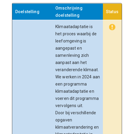
Omschrijving
Doelstelling
Status
Toel
doelstelling
Klimaatadaptatie is
De
O
het proces waarbij de
een 
leefomgeving is
docu
aangepast en
borg
samenleving zich
klima
aanpast aan het
het 
veranderende klimaat.
heef
We werken in 2024 aan
klim
een programma
cent
klimaatadaptatie en
gekr
voeren dit programma
Besl
vervolgens uit.
Omge
Door bij verschillende
voor
opgaven
Daar
klimaatverandering en
stev