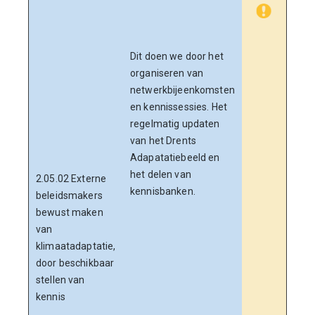
Ook 
bele
geme
Dit doen we door het
wate
organiseren van
terr
netwerkbijeenkomsten
organ
en kennissessies. Het
woni
regelmatig updaten
ande
van het Drents
werk
Adapatatiebeeld en
klim
het delen van
2.05.02 Externe
bewu
kennisbanken.
beleidsmakers
opga
bewust maken
orga
van
Dren
klimaatadaptatie,
zijn 
door beschikbaar
bije
stellen van
geor
kennis
ande
staa