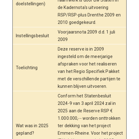
raamwerk is door uw Staten in
doelstellingen)
de Kadernota's uitvoering
RSP/RSP-plus Drenthe 2009 en
2010 goedgekeurd.
Voorjaarsnota 2009 d.d. 1 juli
Instellingsbesluit
2009
Deze reserve is in 2009
ingesteld om de meerjarige
afspraken voor het realiseren
Toelichting
van het Regio Specifiek Pakket
met de verschillende partijen te
kunnen blijven uitvoeren.
Conform het Statenbesluit
2024-9 van 3 april 2024 zal in
2025 aan de Reserve RSP €
1.000.000,-- worden onttrokken
Wat was in 2025
ter dekking van het project
gepland?
Emmen-Rheine. Voor het project