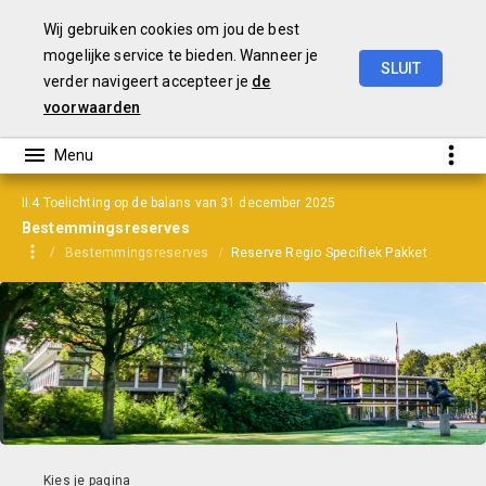
Wij gebruiken cookies om jou de best
mogelijke service te bieden. Wanneer je
SLUIT
verder navigeert accepteer je
de
Jaarrekening
2025
voorwaarden
II.4 Toelichting op de balans van 31 december 2025
Bestemmingsreserves
Bestemmingsreserves
Reserve Regio Specifiek Pakket