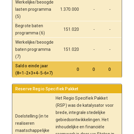
Werkelijke/beoogde
lasten programma
1.370.000
-
-
-
(5)
Begrote baten
151.020
-
-
-
programma (6)
Werkelijke/beoogde
baten programma
151.020
-
-
-
(7)
Saldo einde jaar
0
0
0
0
(8=1-2+3+4-5-6+7)
Reserve Regio Specifiek Pakket
Het Regio Specifiek Pakket
(RSP) was de katalysator voor
brede, integrale stedelijke
Doelstelling (in te
gebiedsontwikkelingen. Het
realiseren
inhoudelijke en financiële
maatschappelijke