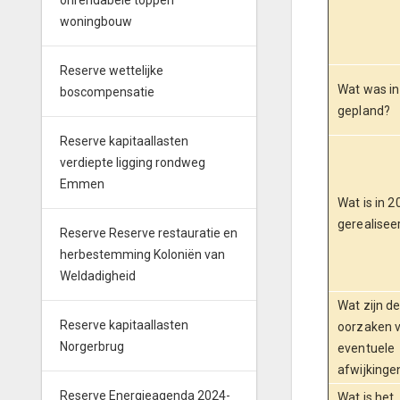
onrendabele toppen
woningbouw
Reserve wettelijke
Wat was i
boscompensatie
gepland?
Reserve kapitaallasten
verdiepte ligging rondweg
Emmen
Wat is in 2
gerealisee
Reserve Reserve restauratie en
herbestemming Koloniën van
Weldadigheid
Wat zijn d
Reserve kapitaallasten
oorzaken 
Norgerbrug
eventuele
afwijkinge
Reserve Energieagenda 2024-
Wat is het