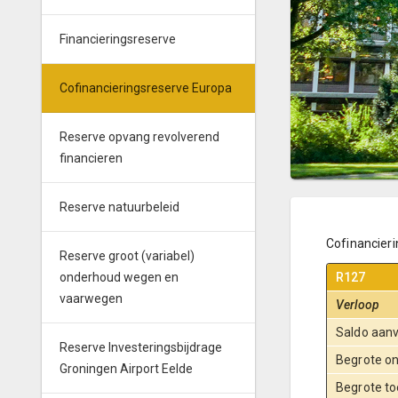
Financieringsreserve
Cofinancieringsreserve Europa
Reserve opvang revolverend
financieren
Reserve natuurbeleid
Cofinancier
Reserve groot (variabel)
onderhoud wegen en
R127
vaarwegen
Verloop
Saldo aanv
Reserve Investeringsbijdrage
Begrote on
Groningen Airport Eelde
Begrote to