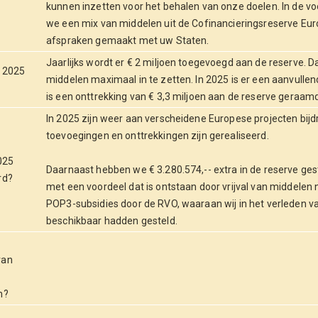
kunnen inzetten voor het behalen van onze doelen. In de
we een mix van middelen uit de Cofinancieringsreserve Eu
afspraken gemaakt met uw Staten.
Jaarlijks wordt er € 2 miljoen toegevoegd aan de reserve. 
n 2025
middelen maximaal in te zetten. In 2025 is er een aanvullen
is een onttrekking van € 3,3 miljoen aan de reserve geraamd
In 2025 zijn weer aan verscheidene Europese projecten bij
toevoegingen en onttrekkingen zijn gerealiseerd.
025
Daarnaast hebben we € 3.280.574,-- extra in de reserve ges
rd?
met een voordeel dat is ontstaan door vrijval van middelen
POP3-subsidies door de RVO, waaraan wij in het verleden v
beschikbaar hadden gesteld.
e
van
n?