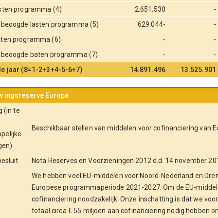
asten programma (4)
2.651.530
-
e/beoogde lasten programma (5)
629.044-
-
aten programma (6)
-
-
e/beoogde baten programma (7)
-
-
de jaar (8=1-2+3+4-5-6+7)
14.891.496
13.525.901
eringsreserve Europa
 (in te
Beschikbaar stellen van middelen voor cofinanciering van 
pelijke
gen)
besluit
Nota Reserves en Voorzieningen 2012 d.d. 14 november 20
We hebben veel EU-middelen voor Noord-Nederland en Dren
Europese programmaperiode 2021-2027. Om de EU-middelen 
cofinanciering noodzakelijk. Onze inschatting is dat we v
g
totaal circa € 55 miljoen aan cofinanciering nodig hebben 