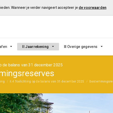
 bieden. Wanneer je verder navigeert accepteer je
de voorwaarden
rafen
II Jaarrekening
III Overige gegevens
 op de balans van 31 december 2025
mingsreserves
ning
II.4 Toelichting op de balans van 31 december 2025
Bestemmingsre