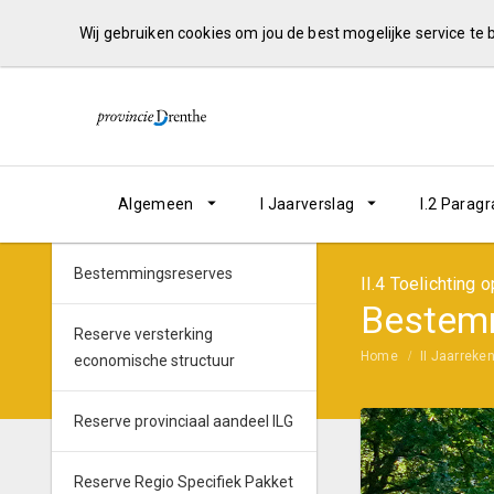
Wij gebruiken cookies om jou de best mogelijke service te
Algemeen
I Jaarverslag
I.2 Parag
Bestemmingsreserves
II.4 Toelichting
Bestem
Reserve versterking
Home
II Jaarreke
economische structuur
Reserve provinciaal aandeel ILG
Reserve Regio Specifiek Pakket