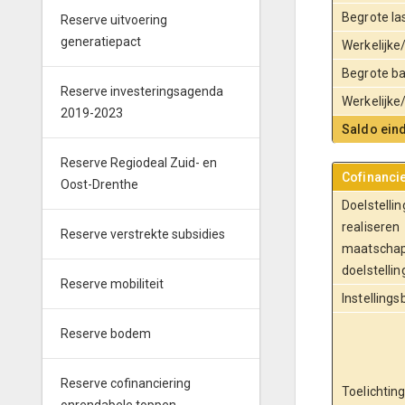
Begrote l
Reserve uitvoering
generatiepact
Werkelijk
Begrote b
Reserve investeringsagenda
Werkelijk
2019-2023
Saldo ein
Reserve Regiodeal Zuid- en
Cofinanci
Oost-Drenthe
Doelstelling
realiseren
Reserve verstrekte subsidies
maatschap
doelstellin
Reserve mobiliteit
Instellings
Reserve bodem
Reserve cofinanciering
Toelichtin