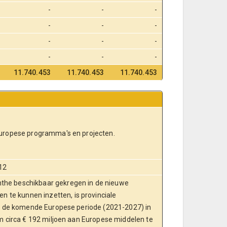
-
-
-
-
-
-
-
-
-
-
-
-
11.740.453
11.740.453
11.740.453
Europese programma's en projecten.
12
the beschikbaar gekregen in de nieuwe
te kunnen inzetten, is provinciale
oor de komende Europese periode (2021-2027) in
om circa € 192 miljoen aan Europese middelen te