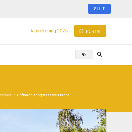
SLUIT
Jaarrekening
2025
PORTAL
serves
Cofinancieringsreserve Europa