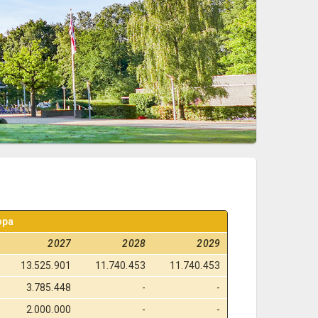
opa
2027
2028
2029
13.525.901
11.740.453
11.740.453
3.785.448
-
-
2.000.000
-
-