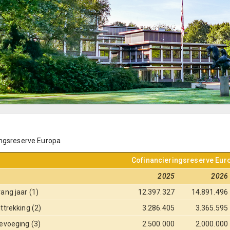
ingsreserve Europa
Cofinancieringsreserve Eur
2025
2026
ang jaar (1)
12.397.327
14.891.496
ttrekking (2)
3.286.405
3.365.595
evoeging (3)
2.500.000
2.000.000