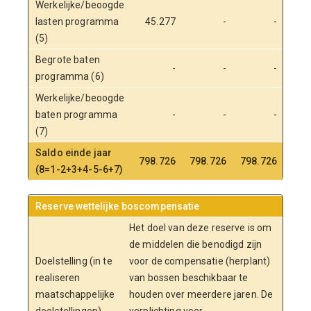
Werkelijke/beoogde
lasten programma
45.277
-
-
(5)
Begrote baten
-
-
-
programma (6)
Werkelijke/beoogde
baten programma
-
-
-
(7)
Saldo einde jaar
798.726
798.726
798.726
798
(8=1-2+3+4-5-6+7)
Reserve wettelijke boscompensatie
Het doel van deze reserve is om
de middelen die benodigd zijn
Doelstelling (in te
voor de compensatie (herplant)
realiseren
van bossen beschikbaar te
maatschappelijke
houden over meerdere jaren. De