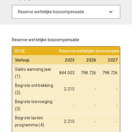
Reserve wettelijke boscompensatie
R142
Reserve wettelijke boscompensatie
Verloop
2025
2026
2027
2
Saldo aanvang jaar
844.003
798.726
798.726
798
(1)
Begrote onttrekking
2.215
-
-
(2)
Begrote toevoeging
-
-
-
(3)
Begrote lasten
2.215
-
-
programma (4)