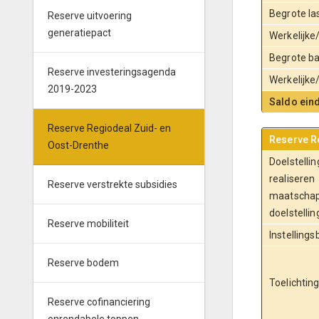
Begrote l
Reserve uitvoering
generatiepact
Werkelijk
Begrote b
Reserve investeringsagenda
Werkelijk
2019-2023
Saldo ein
Reserve Regiodeal Zuid- en
Reserve R
Oost-Drenthe
Doelstelling
realiseren
Reserve verstrekte subsidies
maatschap
doelstellin
Reserve mobiliteit
Instellings
Reserve bodem
Toelichtin
Reserve cofinanciering