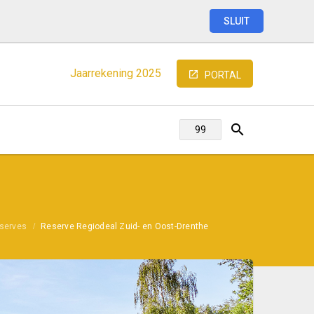
SLUIT
Jaarrekening
2025
PORTAL
serves
Reserve Regiodeal Zuid- en Oost-Drenthe