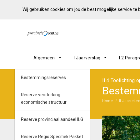
Wij gebruiken cookies om jou de best mogelijke service te
Algemeen
I Jaarverslag
I.2 Parag
Bestemmingsreserves
II.4 Toelichting
Bestem
Reserve versterking
Home
II Jaarreke
economische structuur
Reserve provinciaal aandeel ILG
Reserve Regio Specifiek Pakket