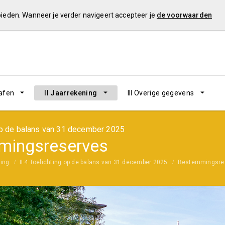
 bieden. Wanneer je verder navigeert accepteer je
de voorwaarden
rafen
II Jaarrekening
III Overige gegevens
 op de balans van 31 december 2025
mingsreserves
ning
II.4 Toelichting op de balans van 31 december 2025
Bestemmingsre