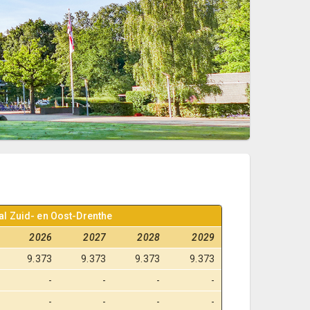
l Zuid- en Oost-Drenthe
2026
2027
2028
2029
9.373
9.373
9.373
9.373
-
-
-
-
-
-
-
-