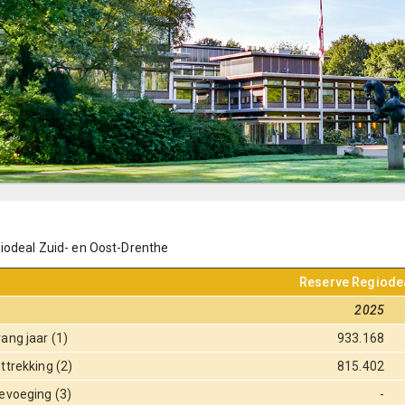
iodeal Zuid- en Oost-Drenthe
Reserve Regiodea
2025
ang jaar (1)
933.168
ttrekking (2)
815.402
evoeging (3)
-