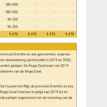
385.000
-
-
-
385.000
-
-
-
96.250
-
-
-
96.250
-
-
-
9.373
9.373
9.373
9.373
de provincie Drenthe en zes gemeenten, waarvan
a een doeluitkering zijn beschikt in 2019 en 2020,
worden gedaan. De Regio Deal loopt van 2019
ealiseren van de Regio Deal.
he I tussen het Rijk, de provincie Drenthe en zes
Regio Deal I had een looptijd van 2019 tot en
nde partijen ingestemd met de verlening van de