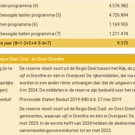
asten programma (4)
4.576.982
e/beoogde lasten programma (5)
4.726.894
aten programma (6)
1.169.955
e/beoogde baten programma (7)
1.211.474
de jaar (8=1-2+3+4-5-6+7)
9.373
egio Deal Zuid- en Oost-Drenthe
 (in te
De reserve vloeit voort uit de Regio Deal tussen het Rijk, 
vijf in Drenthe en één in Overijssel. De rijksmiddelen, die vi
pelijke
worden in een ander ritme ontvangen dan dat de uitgaven 
gen)
t/m 2024. De middelen in de reserve zijn bedoeld voor het r
besluit
Provinciale Staten Besluit 2019-880 d.d. 27 mei 2019
De reserve vloeit voort uit de Regio Deal Zuid- en Oost-Drent
gemeenten, waarvan vijf in Drenthe en één in Overijssel. De 
g
met 2023. In de eerste helft van 2024 hebben de deelneme
samenwerkingsovereenkomst tot en met 2025.