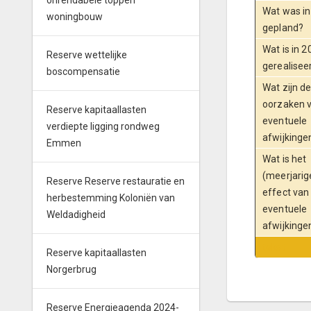
onrendabele toppen
Wat was i
woningbouw
gepland?
Wat is in 2
Reserve wettelijke
gerealisee
boscompensatie
Wat zijn d
oorzaken 
Reserve kapitaallasten
eventuele
verdiepte ligging rondweg
afwijkinge
Emmen
Wat is het
(meerjarig
Reserve Reserve restauratie en
effect van
herbestemming Koloniën van
eventuele
Weldadigheid
afwijkinge
tekst
Reserve kapitaallasten
Norgerbrug
Reserve Energieagenda 2024-