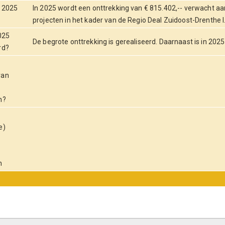
n 2025
In 2025 wordt een onttrekking van € 815.402,-- verwacht aa
projecten in het kader van de Regio Deal Zuidoost-Drenthe I
025
De begrote onttrekking is gerealiseerd. Daarnaast is in 2025
rd?
e
van
n?
e)
n